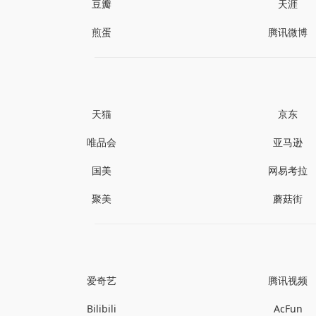
豆瓣
天涯
煎蛋
腾讯微博
天猫
京东
唯品会
亚马逊
国美
网易考拉
聚美
蘑菇街
爱奇艺
腾讯视频
Bilibili
AcFun