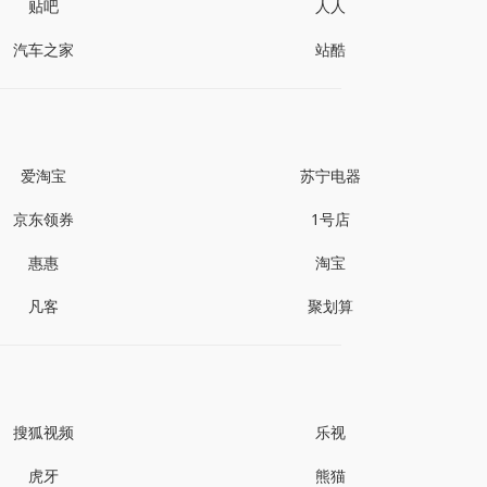
贴吧
人人
汽车之家
站酷
爱淘宝
苏宁电器
京东领券
1号店
惠惠
淘宝
凡客
聚划算
搜狐视频
乐视
虎牙
熊猫