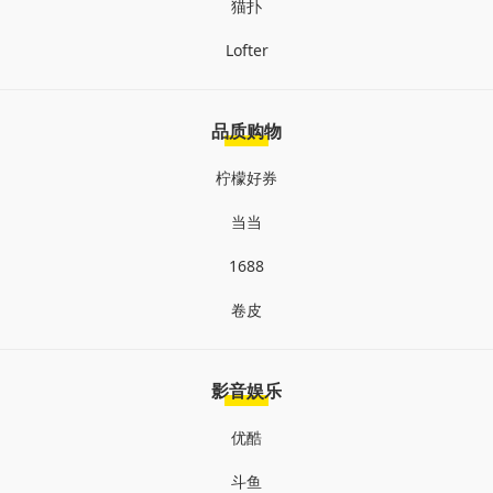
猫扑
Lofter
品质购物
柠檬好券
当当
1688
卷皮
影音娱乐
优酷
斗鱼