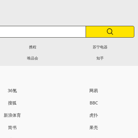
携程
苏宁电器
唯品会
知乎
36氪
网易
搜狐
BBC
新浪体育
虎扑
简书
果壳